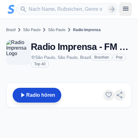
Zum Hauptinhalt springen
Sender suchen
menu
search
arrow_forward
chevron_right
chevron_right
chevron_right
Brazil
São Paulo
São Paulo
Radio Imprensa
Radio Imprensa - FM 102.5 - São Paulo
place
São Paulo, São Paulo, Brazil
Brazilian
Pop
Top 40
play_arrow
favorite
share
Radio hören