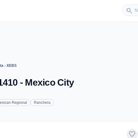
Sender
search
ta - XEBS
1410 - Mexico City
exican Regional
Ranchera
favorite