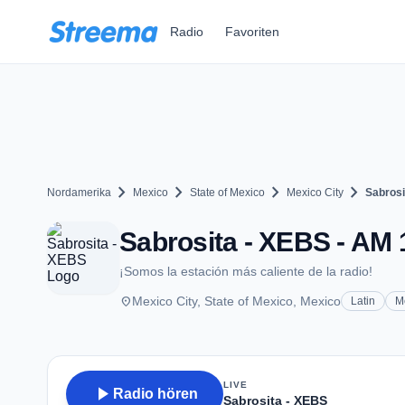
Zum Hauptinhalt springen
Radio
Favoriten
chevron_right
chevron_right
chevron_right
chevron_right
Nordamerika
Mexico
State of Mexico
Mexico City
Sabrosi
Sabrosita - XEBS - AM 
¡Somos la estación más caliente de la radio!
place
Mexico City, State of Mexico, Mexico
Latin
M
LIVE
play_arrow
Radio hören
Sabrosita - XEBS