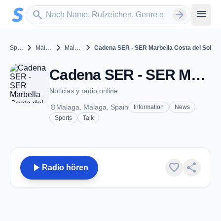
Zum Hauptinhalt springen
Sender suchen
menu
search
arrow_forward
chevron_right
chevron_right
chevron_right
Spain
Málaga
Malaga
Cadena SER - SER Marbella Costa del Sol
Cadena SER - SER Marbella Costa del Sol - FM 93.3 - Malaga
Noticias y radio online
place
Malaga, Málaga, Spain
Information
News
Sports
Talk
play_arrow
favorite
share
Radio hören