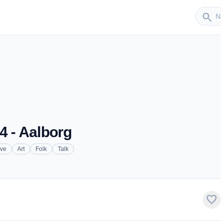
Sender
search
4 - Aalborg
ive
Art
Folk
Talk
favorite