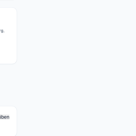
rg,
iben