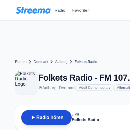
Zum Hauptinhalt springen
Radio
Favoriten
chevron_right
chevron_right
chevron_right
Europa
Denmark
Aalborg
Folkets Radio
Folkets Radio - FM 107.
place
Aalborg, Denmark
Adult Contemporary
Alternat
LIVE
play_arrow
Radio hören
Folkets Radio