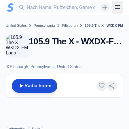
Zum Hauptinhalt springen
Sender suchen
menu
search
arrow_forward
chevron_right
chevron_right
chevron_right
United States
Pennsylvania
Pittsburgh
105.9 The X - WXDX-FM
105.9 The X - WXDX-FM - FM 105.9 - Pittsburgh, PA
place
Pittsburgh, Pennsylvania, United States
play_arrow
favorite
share
Radio hören