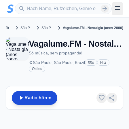
Zum Hauptinhalt springen
Sender suchen
menu
search
arrow_forward
chevron_right
chevron_right
chevron_right
Brazil
São Paulo
São Paulo
Vagalume.FM - Nostalgia (anos 2000)
Vagalume.FM - Nostalgia (anos 2000) - São Paulo
Só música, sem propaganda!
place
São Paulo, São Paulo, Brazil
00s
Hits
Oldies
play_arrow
favorite
share
Radio hören