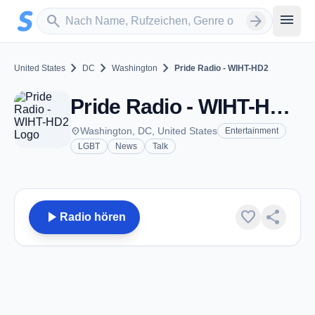
Zum Hauptinhalt springen
Sender suchen
menu
search
arrow_forward
chevron_right
chevron_right
chevron_right
United States
DC
Washington
Pride Radio - WIHT-HD2
Pride Radio - WIHT-HD2 - FM 99.5 - Washington, DC
place
Washington, DC, United States
Entertainment
LGBT
News
Talk
play_arrow
favorite
share
Radio hören