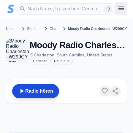
Zum Hauptinhalt springen
Sender suchen
menu
search
arrow_forward
chevron_right
chevron_right
chevron_right
United States
South Carolina
Charleston
Moody Radio Charleston - W299CY
Moody Radio Charleston - W299CY - FM 107.7 - Charleston, SC
place
Charleston, South Carolina, United States
Christian
Religious
play_arrow
favorite
share
Radio hören