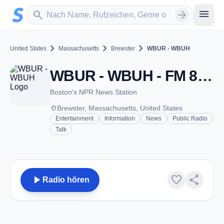
Zum Hauptinhalt springen
Sender suchen
menu
search
arrow_forward
chevron_right
chevron_right
chevron_right
United States
Massachusetts
Brewster
WBUR - WBUH
WBUR - WBUH - FM 89.1 - Brewster, MA
Boston's NPR News Station
place
Brewster, Massachusetts, United States
Entertainment
Information
News
Public Radio
Talk
play_arrow
favorite
share
Radio hören