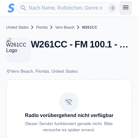
Zum Hauptinhalt springen
Sender suchen
menu
search
arrow_forward
chevron_right
chevron_right
chevron_right
United States
Florida
Vero Beach
W261CC
W261CC - FM 100.1 - Vero Beach, FL
place
Vero Beach, Florida, United States
wifi_off
Radio vorübergehend nicht verfügbar
Dieser Sender funktioniert gerade nicht. Bitte
versuche es später erneut.