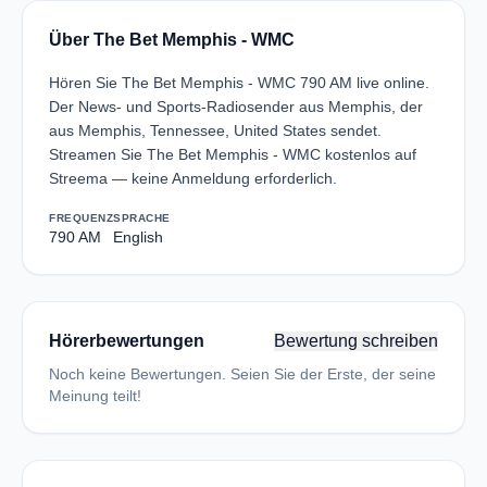
Über The Bet Memphis - WMC
Hören Sie The Bet Memphis - WMC 790 AM live online.
Der News- und Sports-Radiosender aus Memphis, der
aus Memphis, Tennessee, United States sendet.
Streamen Sie The Bet Memphis - WMC kostenlos auf
Streema — keine Anmeldung erforderlich.
FREQUENZ
SPRACHE
790 AM
English
Hörerbewertungen
Bewertung schreiben
Noch keine Bewertungen. Seien Sie der Erste, der seine
Meinung teilt!