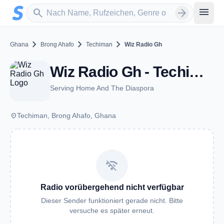
Zum Hauptinhalt springen
Sender suchen
menu
search
arrow_forward
chevron_right
chevron_right
chevron_right
Ghana
Brong Ahafo
Techiman
Wiz Radio Gh
Wiz Radio Gh - Techiman
Serving Home And The Diaspora
place
Techiman, Brong Ahafo, Ghana
wifi_off
Radio vorübergehend nicht verfügbar
Dieser Sender funktioniert gerade nicht. Bitte
versuche es später erneut.