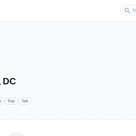
Sender
search
, DC
p
Rap
Talk