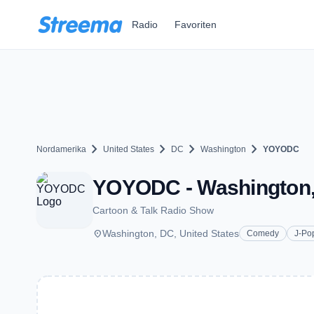
Zum Hauptinhalt springen
Radio
Favoriten
chevron_right
chevron_right
chevron_right
chevron_right
Nordamerika
United States
DC
Washington
YOYODC
YOYODC - Washington
Cartoon & Talk Radio Show
place
Washington, DC, United States
Comedy
J-Po