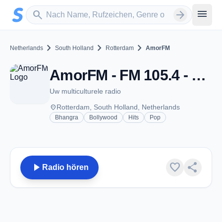
Zum Hauptinhalt springen
Sender suchen
menu
search
arrow_forward
chevron_right
chevron_right
chevron_right
Netherlands
South Holland
Rotterdam
AmorFM
AmorFM - FM 105.4 - Rotterdam
Uw multiculturele radio
place
Rotterdam, South Holland, Netherlands
Bhangra
Bollywood
Hits
Pop
play_arrow
favorite
share
Radio hören