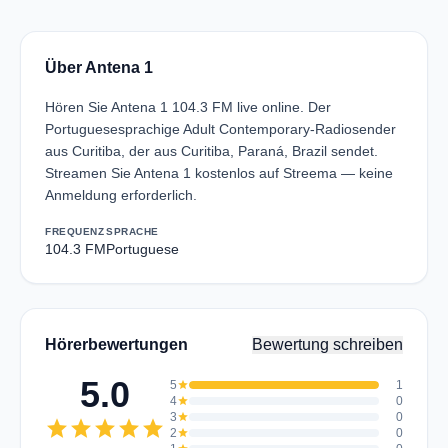
Über Antena 1
Hören Sie Antena 1 104.3 FM live online. Der
Portuguesesprachige Adult Contemporary-Radiosender
aus Curitiba, der aus Curitiba, Paraná, Brazil sendet.
Streamen Sie Antena 1 kostenlos auf Streema — keine
Anmeldung erforderlich.
FREQUENZ
SPRACHE
104.3 FM
Portuguese
Hörerbewertungen
Bewertung schreiben
5.0
5
star
1
4
star
0
3
star
0
star
star
star
star
star
2
star
0