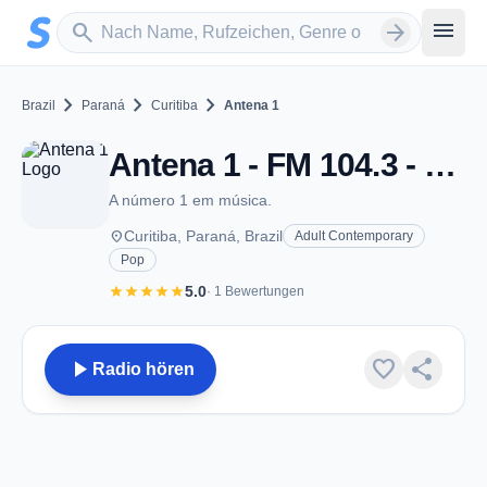
Zum Hauptinhalt springen
Sender suchen
menu
search
arrow_forward
chevron_right
chevron_right
chevron_right
Brazil
Paraná
Curitiba
Antena 1
Antena 1 - FM 104.3 - Curitiba
A número 1 em música.
place
Curitiba, Paraná, Brazil
Adult Contemporary
Pop
star
star
star
star
star
5.0
· 1 Bewertungen
play_arrow
favorite
share
Radio hören