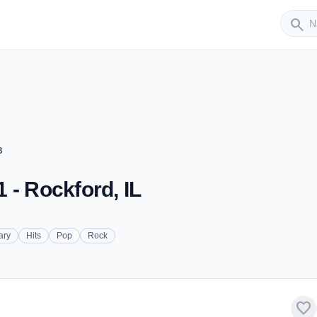
Sender
search
B
 - Rockford, IL
ary
Hits
Pop
Rock
favorite