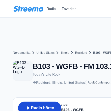
Zum Hauptinhalt springen
Radio
Favoriten
chevron_right
chevron_right
chevron_right
chevron_right
Nordamerika
United States
Illinois
Rockford
B103 - WGF
B103 - WGFB - FM 103.1
Today's Lite Rock
place
Rockford, Illinois, United States
Adult Contempor
LIVE
play_arrow
Radio hören
B103 - WGFB