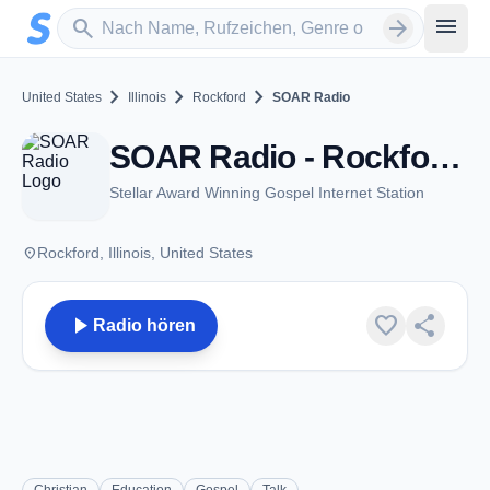
Zum Hauptinhalt springen
Sender suchen
menu
search
arrow_forward
chevron_right
chevron_right
chevron_right
United States
Illinois
Rockford
SOAR Radio
SOAR Radio - Rockford, IL
Stellar Award Winning Gospel Internet Station
place
Rockford, Illinois, United States
play_arrow
favorite
share
Radio hören