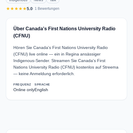
Indigenous
News
Talk
star
star
star
star
star
5.0
· 1 Bewertungen
Über Canada's First Nations University Radio
(CFNU)
Hören Sie Canada's First Nations University Radio
(CFNU) live online — ein in Regina ansässiger
Indigenous-Sender. Streamen Sie Canada's First
Nations University Radio (CFNU) kostenlos auf Streema
— keine Anmeldung erforderlich.
FREQUENZ
SPRACHE
Online only
English