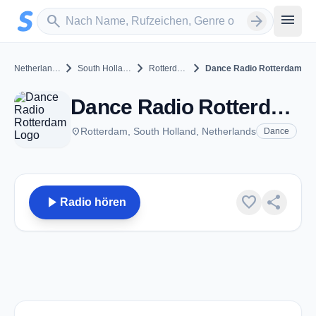
Zum Hauptinhalt springen
Sender suchen
menu
search
arrow_forward
chevron_right
chevron_right
chevron_right
Netherlands
South Holland
Rotterdam
Dance Radio Rotterdam
Dance Radio Rotterdam - Rotterdam
place
Rotterdam, South Holland, Netherlands
Dance
play_arrow
favorite
share
Radio hören