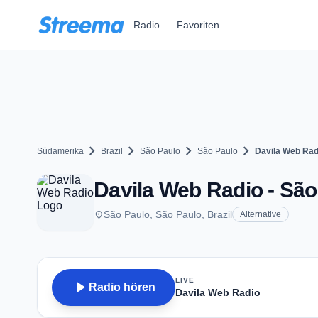
Zum Hauptinhalt springen
Radio
Favoriten
chevron_right
chevron_right
chevron_right
chevron_right
Südamerika
Brazil
São Paulo
São Paulo
Davila Web Rad
Davila Web Radio - São
place
São Paulo, São Paulo, Brazil
Alternative
LIVE
play_arrow
Radio hören
Davila Web Radio