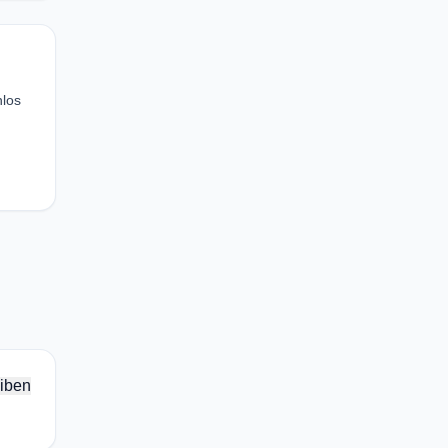
nlos
iben