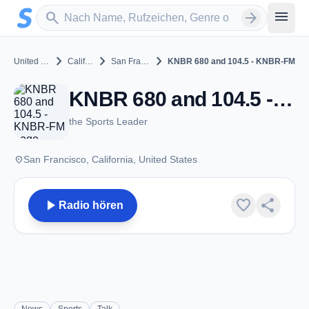
Zum Hauptinhalt springen
Sender suchen
menu
search
arrow_forward
chevron_right
chevron_right
chevron_right
United States
California
San Francisco
KNBR 680 and 104.5 - KNBR-FM
KNBR 680 and 104.5 - KNBR-FM - FM 104.5 - San Francisco, CA
the Sports Leader
place
San Francisco, California, United States
play_arrow
favorite
share
Radio hören