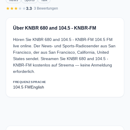
News
Sports
Talk
star
star
star
star
star
3.3
· 3 Bewertungen
Über KNBR 680 and 104.5 - KNBR-FM
Hören Sie KNBR 680 and 104.5 - KNBR-FM 104.5 FM
live online. Der News- und Sports-Radiosender aus San
Francisco, der aus San Francisco, California, United
States sendet. Streamen Sie KNBR 680 and 104.5 -
KNBR-FM kostenlos auf Streema — keine Anmeldung
erforderlich.
FREQUENZ
SPRACHE
104.5 FM
English