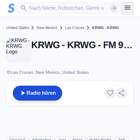
Zum Hauptinhalt springen
Sender suchen
menu
search
arrow_forward
chevron_right
chevron_right
chevron_right
United States
New Mexico
Las Cruces
KRWG - KRWG
KRWG - KRWG - FM 91.9 - Las Cruces, NM
place
Las Cruces, New Mexico, United States
play_arrow
favorite
share
Radio hören