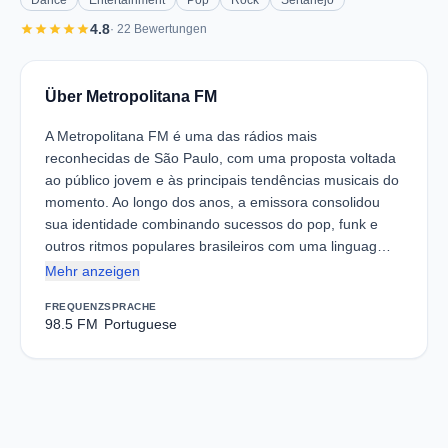
Dance
Entertainment
Pop
Rock
Sertanejo
star
star
star
star
star
4.8
· 22 Bewertungen
Über Metropolitana FM
A Metropolitana FM é uma das rádios mais
reconhecidas de São Paulo, com uma proposta voltada
ao público jovem e às principais tendências musicais do
momento. Ao longo dos anos, a emissora consolidou
sua identidade combinando sucessos do pop, funk e
outros ritmos populares brasileiros com uma linguag…
Mehr anzeigen
FREQUENZ
SPRACHE
98.5 FM
Portuguese