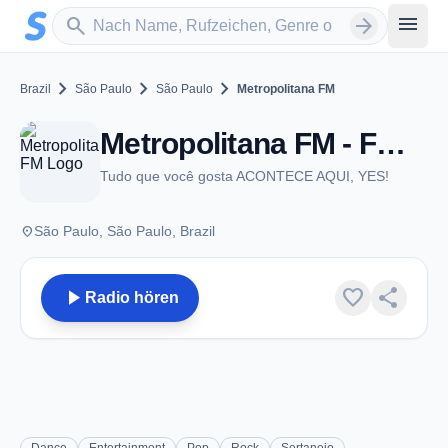
Zum Hauptinhalt springen
Sender suchen
menu
search
arrow_forward
chevron_right
chevron_right
chevron_right
Brazil
São Paulo
São Paulo
Metropolitana FM
Metropolitana FM - FM 98.5 - São Paulo
Tudo que você gosta ACONTECE AQUI, YES!
place
São Paulo, São Paulo, Brazil
play_arrow
favorite
share
Radio hören