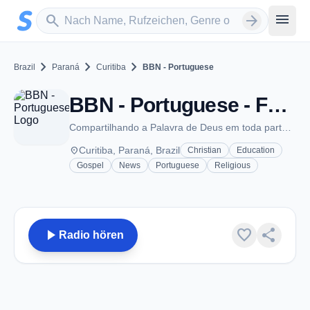
Zum Hauptinhalt springen
Sender suchen
menu
search
arrow_forward
chevron_right
chevron_right
chevron_right
Brazil
Paraná
Curitiba
BBN - Portuguese
BBN - Portuguese - FM 92.3 - Curitiba
Compartilhando a Palavra de Deus em toda parte do mundo através da internet!
place
Curitiba, Paraná, Brazil
Christian
Education
Gospel
News
Portuguese
Religious
play_arrow
favorite
share
Radio hören