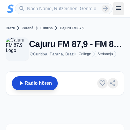
Zum Hauptinhalt springen
Sender suchen
menu
search
arrow_forward
chevron_right
chevron_right
chevron_right
Brazil
Paraná
Curitiba
Cajuru FM 87,9
Cajuru FM 87,9 - FM 87.9 - Curitiba
place
Curitiba, Paraná, Brazil
College
Sertanejo
play_arrow
favorite
share
Radio hören