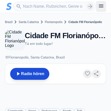
Zum Hauptinhalt springen
Sender suchen
menu
search
arrow_forward
chevron_right
chevron_right
chevron_right
Brazil
Santa Catarina
Florianopolis
Cidade FM Florianópolis
Cidade FM Florianópolis - FM 90.7 - Florianopolis
Tá em todo lugar!
place
Florianopolis, Santa Catarina, Brazil
play_arrow
favorite
share
Radio hören