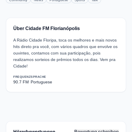
Community
News
Portuguese
Sports
Talk
Über Cidade FM Florianópolis
A Rádio Cidade Floripa, toca os melhores e mais novos
hits direto pra você, com vários quadros que envolve os
ouvintes, contamos com sua participação, pois
realizamos sorteios de prêmios todos os dias. Vem pra
Cidade!
FREQUENZ
SPRACHE
90.7 FM
Portuguese
Hörerbewertungen
Bewertung schreiben