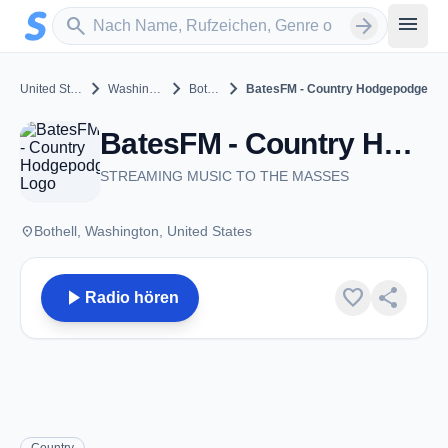
Zum Hauptinhalt springen
Sender suchen
menu
search
arrow_forward
chevron_right
chevron_right
chevron_right
United States
Washington
Bothell
BatesFM - Country Hodgepodge
BatesFM - Country Hodgepodge - Bothell, WA
STREAMING MUSIC TO THE MASSES
place
Bothell, Washington, United States
play_arrow
favorite
share
Radio hören