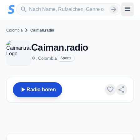
Zum Hauptinhalt springen
Sender suchen
menu
search
arrow_forward
chevron_right
Colombia
Caiman.radio
Caiman.radio
place
, Colombia
Sports
play_arrow
favorite
share
Radio hören