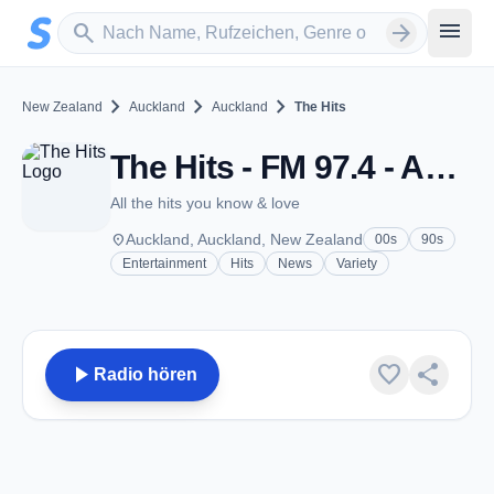
Zum Hauptinhalt springen
Sender suchen
menu
search
arrow_forward
chevron_right
chevron_right
chevron_right
New Zealand
Auckland
Auckland
The Hits
The Hits - FM 97.4 - Auckland
All the hits you know & love
place
Auckland, Auckland, New Zealand
00s
90s
Entertainment
Hits
News
Variety
play_arrow
favorite
share
Radio hören