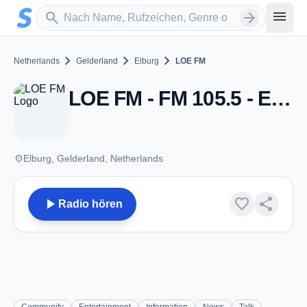
Zum Hauptinhalt springen
Sender suchen
menu
search
arrow_forward
chevron_right
chevron_right
chevron_right
Netherlands
Gelderland
Elburg
LOE FM
LOE FM - FM 105.5 - Elburg
place
Elburg, Gelderland, Netherlands
play_arrow
favorite
share
Radio hören