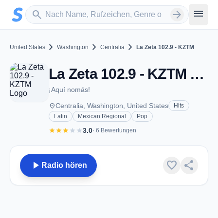
Zum Hauptinhalt springen
Sender suchen
menu
search
arrow_forward
chevron_right
chevron_right
chevron_right
United States
Washington
Centralia
La Zeta 102.9 - KZTM
La Zeta 102.9 - KZTM - FM 102.9 - Centralia, WA
¡Aquí nomás!
place
Centralia, Washington, United States
Hits
Latin
Mexican Regional
Pop
star
star
star
star
star
3.0
· 6 Bewertungen
play_arrow
favorite
share
Radio hören