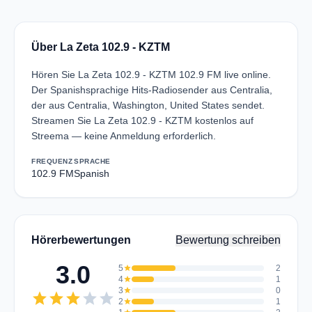
Über La Zeta 102.9 - KZTM
Hören Sie La Zeta 102.9 - KZTM 102.9 FM live online.
Der Spanishsprachige Hits-Radiosender aus Centralia,
der aus Centralia, Washington, United States sendet.
Streamen Sie La Zeta 102.9 - KZTM kostenlos auf
Streema — keine Anmeldung erforderlich.
FREQUENZ
SPRACHE
102.9 FM
Spanish
Hörerbewertungen
Bewertung schreiben
3.0
5
star
2
4
star
1
3
star
0
star
star
star
star
star
2
star
1