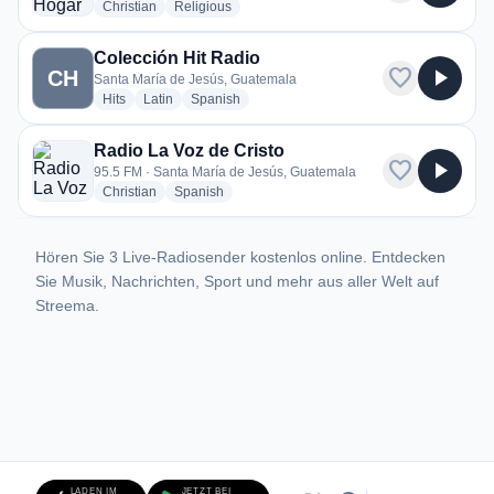
radio stations
radio stations
Christian
Religious
Colección Hit Radio
favorite
play_arrow
CH
Santa María de Jesús, Guatemala
radio stations
radio stations
radio stations
Hits
Latin
Spanish
Radio La Voz de Cristo
favorite
play_arrow
95.5 FM · Santa María de Jesús, Guatemala
radio stations
radio stations
Christian
Spanish
Hören Sie 3 Live-Radiosender kostenlos online. Entdecken
Sie Musik, Nachrichten, Sport und mehr aus aller Welt auf
Streema.
LADEN IM
JETZT BEI