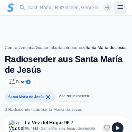
Zum Hauptinhalt springen
Sender suchen
menu
search
arrow_forward
Central America
/
Guatemala
/
Sacatepéquez
/
Santa María de Jesús
Radiosender aus Santa María
de Jesús
tune
Filter
1
close
Alle zurücksetzen
Santa María de Jesús
3 Radiosender aus Santa María de Jesús
3 Radiosender aus Santa María de Jesús
La Voz del Hogar 96.7
favorite
play_arrow
96.7 FM · Santa María de Jesús, Guatemala