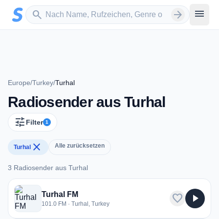
Zum Hauptinhalt springen
Sender suchen
menu
search
arrow_forward
Europe
/
Turkey
/
Turhal
Radiosender aus Turhal
tune
Filter
1
close
Alle zurücksetzen
Turhal
3 Radiosender aus Turhal
3 Radiosender aus Turhal
Turhal FM
favorite
play_arrow
101.0 FM · Turhal, Turkey