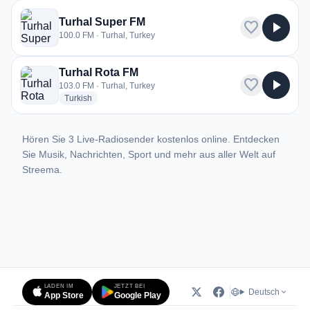
Turhal Super FM
favorite
play_arrow
100.0 FM · Turhal, Turkey
Turhal Rota FM
favorite
play_arrow
103.0 FM · Turhal, Turkey
radio stations
Turkish
Hören Sie 3 Live-Radiosender kostenlos online. Entdecken
Sie Musik, Nachrichten, Sport und mehr aus aller Welt auf
Streema.
LADEN IM
JETZT BEI
Deutsch
App Store
Google Play