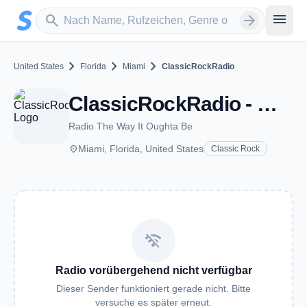
Zum Hauptinhalt springen
Sender suchen
menu
search
arrow_forward
chevron_right
chevron_right
chevron_right
United States
Florida
Miami
ClassicRockRadio
ClassicRockRadio - Miami, FL
Radio The Way It Oughta Be
place
Miami, Florida, United States
Classic Rock
wifi_off
Radio vorübergehend nicht verfügbar
Dieser Sender funktioniert gerade nicht. Bitte
versuche es später erneut.