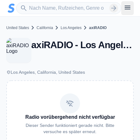
Zum Hauptinhalt springen
Sender suchen
menu
search
arrow_forward
chevron_right
chevron_right
chevron_right
United States
California
Los Angeles
axiRADIO
axiRADIO - Los Angeles, CA
place
Los Angeles, California, United States
wifi_off
Radio vorübergehend nicht verfügbar
Dieser Sender funktioniert gerade nicht. Bitte
versuche es später erneut.